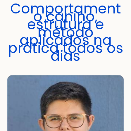
Comportament
o canino,
estrutura e
método
aplicados na
prática todos os
dias