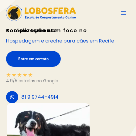
Ir
para
o
conteúdo
Socialização com foco no comportamento
Hospedagem e creche para cães em Recife
Entre em contato
★
★
★
★
★
4.9/5 estrelas no Google
81 9 9744-4914