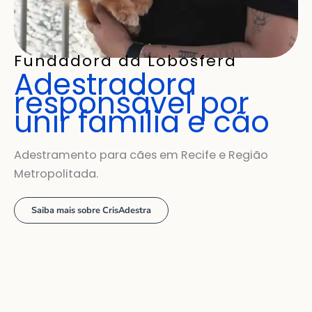
Fundadora da Lobosfera
Adestradora
responsável por
unir família e cão
Adestramento para cães em Recife e Região
Metropolitada.
Saiba mais sobre CrisAdestra