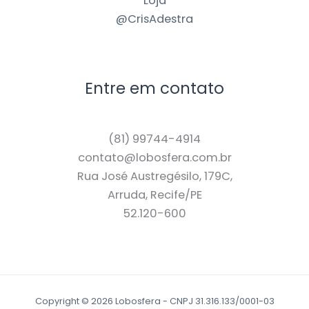
Loja
@CrisAdestra
Entre em contato
(81) 99744-4914
contato@lobosfera.com.br
Rua José Austregésilo, 179C,
Arruda, Recife/PE
52.120-600
Copyright © 2026 Lobosfera - CNPJ 31.316.133/0001-03