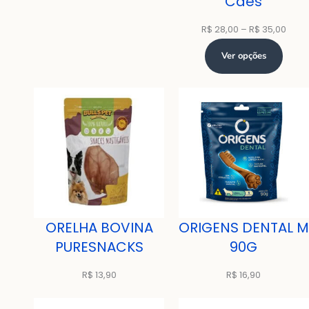
Cães
Faixa
R$
28,00
–
R$
35,00
de
Ver opções
preç
R$ 28
atra
R$ 35
ORELHA BOVINA
ORIGENS DENTAL M
PURESNACKS
90G
R$
13,90
R$
16,90