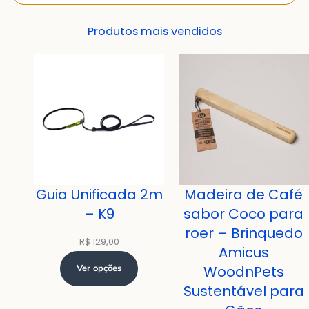
Produtos mais vendidos
Guia Unificada 2m
Madeira de Café
– K9
sabor Coco para
roer – Brinquedo
R$
129,00
Amicus
Ver opções
WoodnPets
Sustentável para